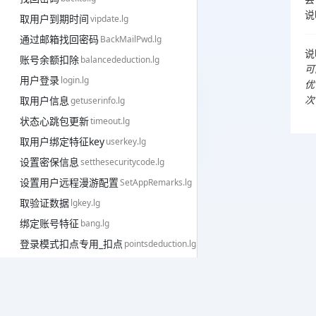
说
取用户到期时间
vipdate.lg
通过邮箱找回密码
BackMailPwd.lg
说
账号余额扣除
balancededuction.lg
可
用户登录
login.lg
优
取用户信息
次
getuserinfo.lg
状态心跳包更新
timeout.lg
取用户绑定特征key
userkey.lg
设置密保信息
setthesecuritycode.lg
设置用户远程漫游配置
SetAppRemarks.lg
取验证数据
lgkey.lg
绑定账号特征
bang.lg
登录模式扣点专用_扣点
pointsdeduction.lg
解除账号绑定
jiekey.lg
购买网
检测密保信息是否填写
setcode.lg
带卡注册账号
registrationaska.lg