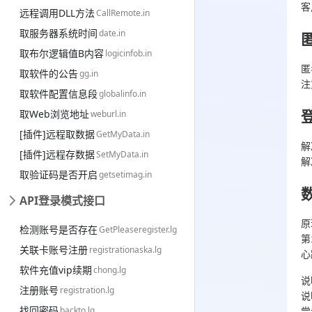
客
远程调用DLL方法
CallRemote.in
取服务器系统时间
date.in
匿
取布尔逻辑值B内容
logicinfob.in
匿
取软件的公告
gg.in
注
取软件配置信息段
globalinfo.in
取Web浏览地址
weburl.in
[插件]远程取数据
GetMyData.in
解
[插件]远程存数据
SetMyData.in
解
取验证码是否开启
getsetimag.in
API登录模式接口
原
检测账号是否存在
GetPleaseregister.lg
第
关联卡账号注册
registrationaska.lg
心
软件充值vip续期
chong.lg
说
注册账号
registration.lg
说
找回密码
backto.lg
尝