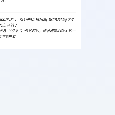
钟300次访问，服务器1/2核配置(看CPU性能)这个
击)奔溃了.
器. 优化软件3分钟超时，请求间隔心跳50秒一
2的请求并发
许可协议》
网络验证违法举报入口
网络验证网站地图
方式去除授权、破解，我们必将通过法律途径解决！