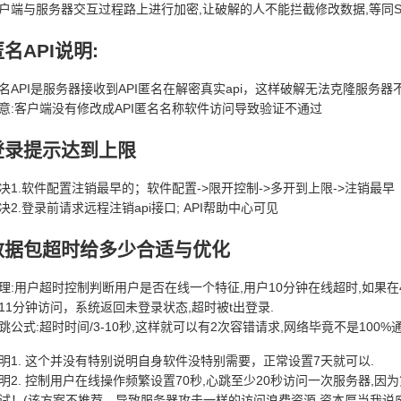
户端与服务器交互过程路上进行加密,让破解的人不能拦截修改数据,等同SSL
名API说明:
名API是服务器接收到API匿名在解密真实api，这样破解无法克隆服务
意:客户端没有修改成API匿名名称软件访问导致验证不通过
登录提示达到上限
决1.软件配置注销最早的；软件配置->限开控制->多开到上限->注销最早
决2.登录前请求远程注销api接口; API帮助中心可见
数据包超时给多少合适与优化
理:用户超时控制判断用户是否在线一个特征,用户10分钟在线超时,如果在
11分钟访问，系统返回未登录状态,超时被t出登录.
跳公式:超时时间/3-10秒,这样就可以有2次容错请求,网络毕竟不是100%
明1. 这个并没有特别说明自身软件没特别需要，正常设置7天就可以.
明2. 控制用户在线操作频繁设置70秒,心跳至少20秒访问一次服务器,因
试！(该方案不推荐，导致服务器攻击一样的访问浪费资源,资本厚当我说废