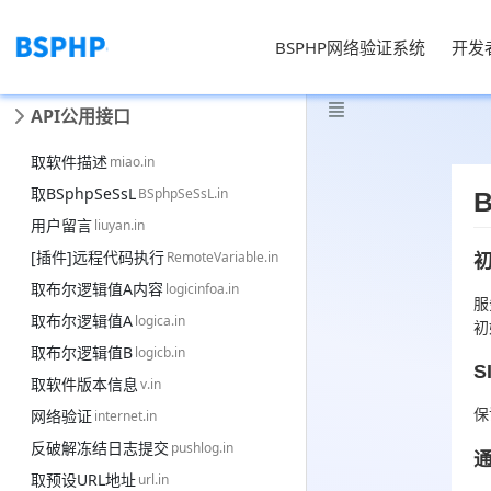
BSPHP网络验证系统
开发

API公用接口
取软件描述
miao.in
取BSphpSeSsL
BSphpSeSsL.in
用户留言
liuyan.in
[插件]远程代码执行
RemoteVariable.in
初
取布尔逻辑值A内容
logicinfoa.in
服
取布尔逻辑值A
logica.in
初
取布尔逻辑值B
logicb.in
S
取软件版本信息
v.in
网络验证
保
internet.in
反破解冻结日志提交
pushlog.in
通
取预设URL地址
url.in