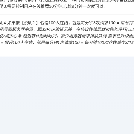
明3.需要控制用户在线推荐30分钟,心跳9分钟一次就可以.
明4.如果按【说明2.】假设100人在线，就是每分钟3次请求
100 = 每分
能导致服务器崩溃，跟BSPHP验证无关，在协议传输层就被你软件打(cc攻
化:减少心条,延迟软件超时时间，减少服务器请求排队队列,需求性升级服务
 = 假设100人在线，就是每分钟1次请求100 = 每分钟100次这样减少3/
络验证授权
网络验证授权中心
BSPHP网络验证历史
《网络验证用户使用
BSPHP网络验证系统拥有著作商标权，任何人以任何方式二次授权贩卖、任何