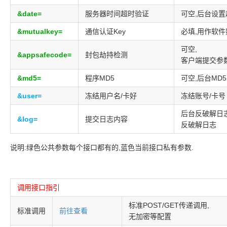
&date=
服务器时间超时验证
可空,后台设置
&mutualkey=
通信认证Key
必填,用作软
可空,
&appsafecode=
封包劫持检测
客户端提交参
&md5=
程序MD5
可空,后台MD
&user=
冻结用户名/卡好
冻结账号/卡号
后台反破解日
&log=
提交日志内容
反破解日志
说明:绿色公共参数每个接口都有的,蓝色当前接口私有参数.
调用接口指引
标准POST/GET传递调用,
标准调用
前往查看
无加密等配置