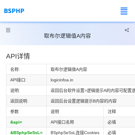



取布尔逻辑值A内容
API详情
名称:
取布尔逻辑值A内容
API接口:
logicinfoa.in
说明:
返回后台软件设置>逻辑提示A的内容可配置
返回说明:
返回后台设置逻辑提示B内容的内容
参数
说明
注释
&api=
API接口名称
必填
&BSphpSeSsL=
BSphpSeSsL连接Cookies
必填