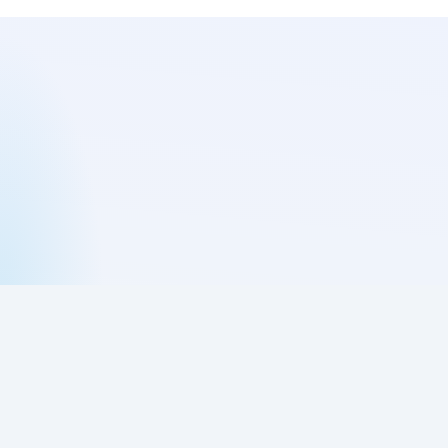
购买网络验证授权
网络验证授权中心
BSPHP网络验证历史
《网络验证用户使用许可协议》
网络验证违法举报入口
网络验证网站地图
BSPHP网络验证系统拥有著作商标权，任何人以任何方式二次授权贩卖、
任何方式去除授权、破解，我们必将通过法律途径解决！