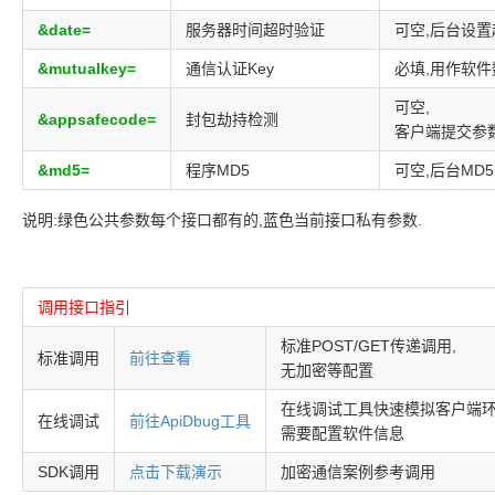
&date=
服务器时间超时验证
可空,后台设置
&mutualkey=
通信认证Key
必填,用作软
可空,
&appsafecode=
封包劫持检测
客户端提交参
&md5=
程序MD5
可空,后台MD
说明:绿色公共参数每个接口都有的,蓝色当前接口私有参数.
调用接口指引
标准POST/GET传递调用,
标准调用
前往查看
无加密等配置
在线调试工具快速模拟客户端环
在线调试
前往ApiDbug工具
需要配置软件信息
SDK调用
点击下载演示
加密通信案例参考调用