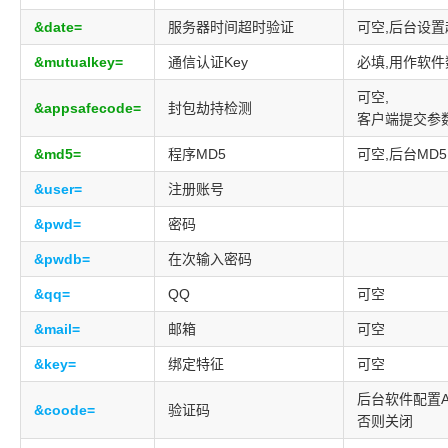
&date=
服务器时间超时验证
可空,后台设置
&mutualkey=
通信认证Key
必填,用作软
可空,
&appsafecode=
封包劫持检测
客户端提交参
&md5=
程序MD5
可空,后台MD
&user=
注册账号
&pwd=
密码
&pwdb=
在次输入密码
&qq=
QQ
可空
&mail=
邮箱
可空
&key=
绑定特征
可空
后台软件配置A
&coode=
验证码
否则关闭