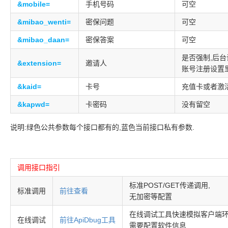
&mobile=
手机号码
可空
&mibao_wenti=
密保问题
可空
&mibao_daan=
密保答案
可空
是否强制,后
&extension=
邀请人
账号注册设置
&kaid=
卡号
充值卡或者激
&kapwd=
卡密码
没有留空
说明:绿色公共参数每个接口都有的,蓝色当前接口私有参数.
调用接口指引
标准POST/GET传递调用,
标准调用
前往查看
无加密等配置
在线调试工具快速模拟客户端环
在线调试
前往ApiDbug工具
需要配置软件信息