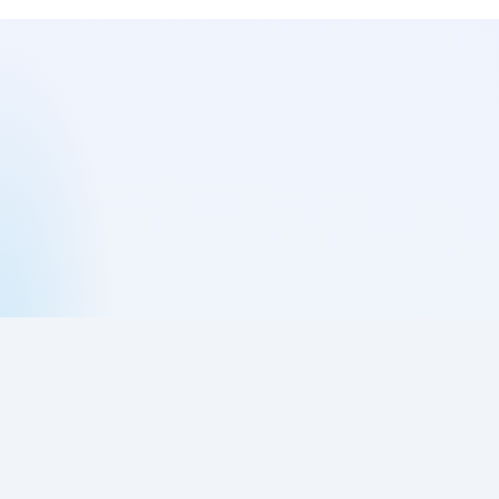
购买网络验证授权
网络验证授权中心
BSPHP网络验证历史
《网络验证用户使用许可协议》
网络验证违法举报入口
网络验证网站地图
BSPHP网络验证系统拥有著作商标权，任何人以任何方式二次授权贩卖、
任何方式去除授权、破解，我们必将通过法律途径解决！