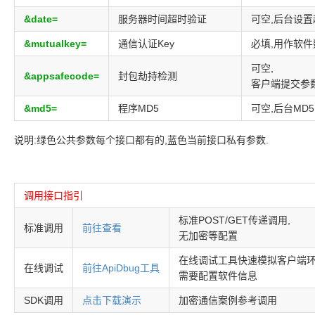
&date=
服务器时间超时验证
可空,后台设置
&mutualkey=
通信认证Key
必填,用作软
可空,
&appsafecode=
封包劫持检测
客户端提交参
&md5=
程序MD5
可空,后台MD
说明:绿色公共参数每个接口都有的,蓝色当前接口私有参数.
调用接口指引
标准POST/GET传递调用,
标准调用
前往查看
无加密等配置
在线调试工具快速模拟客户端环
在线调试
前往ApiDbug工具
需要配置软件信息
SDK调用
点击下载演示
加密通信案例参考调用