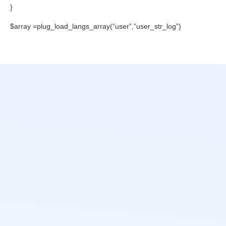
}
$array =plug_load_langs_array(“user”,”user_str_log”)