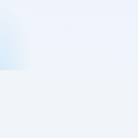
购买网络验证授权
网络验证授权中心
BSPHP网络验证历史
《网络验证用户使用许可协议》
网络验证违法举报入口
网络验证网站地图
BSPHP网络验证系统拥有著作商标权，任何人以任何方式二次授权贩卖、
任何方式去除授权、破解，我们必将通过法律途径解决！
桂ICP备17001153号-9
BSPHP网络验证软件会员系统 Bsphp.com ©️
2009-2025
SiteMap